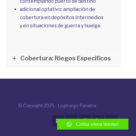
contemplando puerto de destino
adicional optativo: ampliación de
cobertura en depósitos intermedios
y en situaciones de guerra y huelga
Cobertura: Riegos Específicos
© Copyright 2025 - Logicargo Panama





Cotiza ahora mismo!