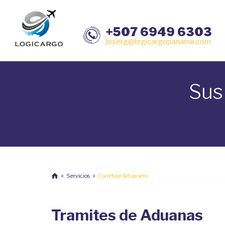
+507 6949 6303
joserg@logicargopanama.com
Sus
Servicios
Corretaje Aduanero
Tramites de Aduanas